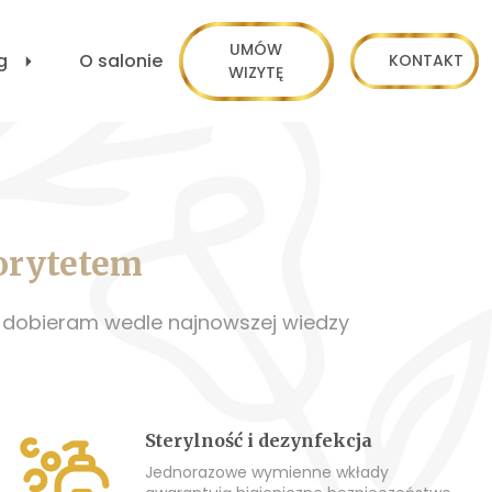
UMÓW
g
O salonie
KONTAKT
WIZYTĘ
iorytetem
i dobieram wedle najnowszej wiedzy
Sterylność i dezynfekcja
Jednorazowe wymienne wkłady