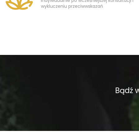
indywidualnie po wcześniejszej konsultacji i
wykluczeniu przeciwwskazań
Bądź 