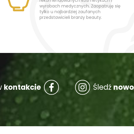
rekomendowanych kosmetykach i
wyrobach medycznych. Zaopatruję się
tylko u najbardziej zaufanych
przedstawicieli branży beauty.
w
kontakcie
Śledź
nowo