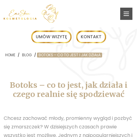
UMÓW WIZYTĘ
KONTAKT
HOME
/
BLOG
/
BOTOKS - CO TO JEST I JAK DZIAŁA
Botoks – co to jest, jak działa i
czego realnie się spodziewać
Chcesz zachować młody, promienny wygląd i pozbyć
się zmarszczek? W dzisiejszych czasach prawie
wszystko jest możliwe. Jednym z najpopularniejszych i