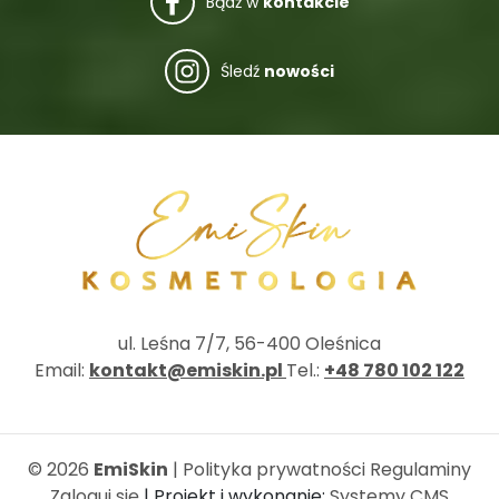
Bądź w
kontakcie
Śledź
nowości
ul. Leśna 7/7, 56-400 Oleśnica
Email:
kontakt@emiskin.pl
Tel.:
+48 780 102 122
© 2026
EmiSkin
|
Polityka prywatności
Regulaminy
Zaloguj się
| Projekt i wykonanie:
Systemy CMS