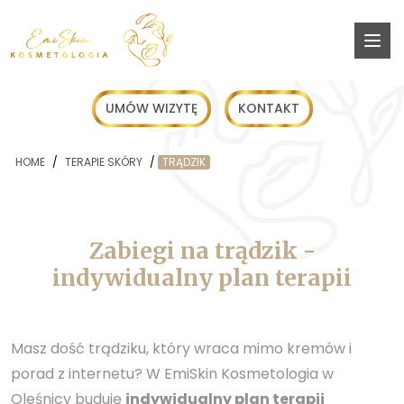
UMÓW WIZYTĘ
KONTAKT
HOME
/
TERAPIE SKÓRY
/
TRĄDZIK
Zabiegi na trądzik -
indywidualny plan terapii
Masz dość trądziku, który wraca mimo kremów i
porad z internetu? W EmiSkin Kosmetologia w
Oleśnicy buduję
indywidualny plan terapii