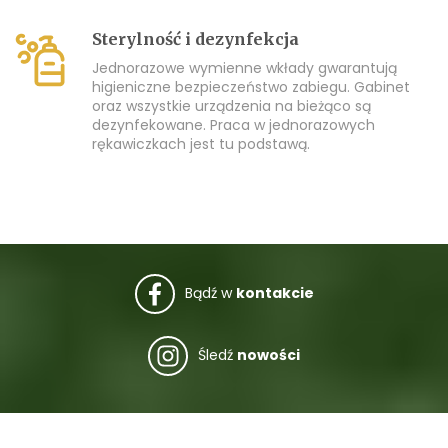
Sterylność i dezynfekcja
Jednorazowe wymienne wkłady gwarantują
higieniczne bezpieczeństwo zabiegu. Gabinet
oraz wszystkie urządzenia na bieżąco są
dezynfekowane. Praca w jednorazowych
rękawiczkach jest tu podstawą.
Bądź w
kontakcie
Śledź
nowości