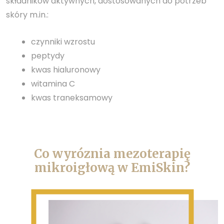
składników aktywnych, dostosowanych do potrzeb
skóry m.in.:
czynniki wzrostu
peptydy
kwas hialuronowy
witamina C
kwas traneksamowy
Co wyróznia mezoterapię
mikroigłową w EmiSkin?