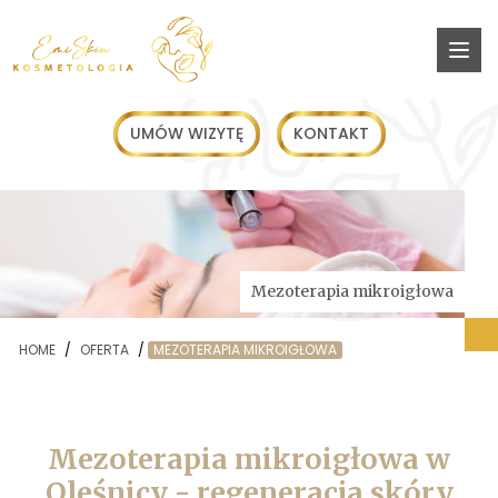
UMÓW WIZYTĘ
KONTAKT
Mezoterapia mikroigłowa
HOME
/
OFERTA
/
MEZOTERAPIA MIKROIGŁOWA
Mezoterapia mikroigłowa w
Oleśnicy - regeneracja skóry